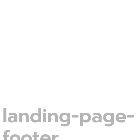
Pazaryeri Entegrasyonları
Marka Danışmanlığı
Sosyal Medya Yönetimi
Tasarım Hizmetleri
Blog
İletişim
Menu
⚡İKAS Partner
landing-page-
footer