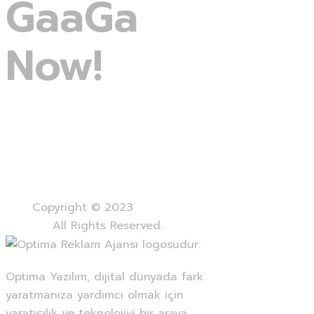
GaaGa
Now!
Purchase Theme
Demos
Plugins
Faq
Docs
Copyright © 2023
GaaGa
All Rights Reserved.
Optima Yazılım, dijital dünyada fark
yaratmanıza yardımcı olmak için
yaratıcılık ve teknolojiyi bir araya