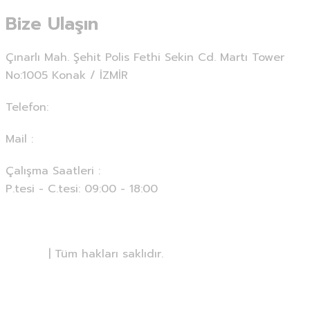
Reklam & Seo Hizmetleri
Bize Ulaşın
Çınarlı Mah. Şehit Polis Fethi Sekin Cd. Martı Tower
No:1005 Konak / İZMİR
Telefon:
0 (850) 850 15 16
Mail :
info@optimayazilim.com
Çalışma Saatleri :
P.tesi - C.tesi: 09:00 - 18:00
Anasayfa
Hakkımızda
KVKK
© Optima Yazılım
| Tüm hakları saklıdır.