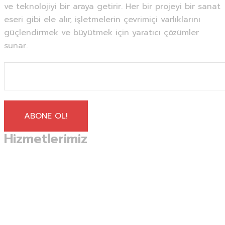
ve teknolojiyi bir araya getirir. Her bir projeyi bir sanat
eseri gibi ele alır, işletmelerin çevrimiçi varlıklarını
güçlendirmek ve büyütmek için yaratıcı çözümler
sunar.
ABONE OL!
Hizmetlerimiz
E-Ticaret & Entegrasyon
Web Geliştirme Hizmetleri
Mobil Uygulama Geliştirme
Fotoğraf & Video Hizmetleri
E- Ticaret Ürün Listeleme