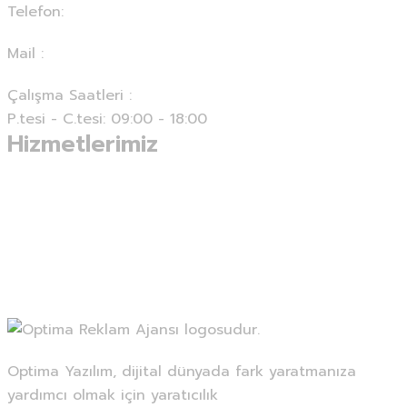
Telefon:
0 (850) 850 15 16
Mail :
info@optimayazilim.com
Çalışma Saatleri :
P.tesi - C.tesi: 09:00 - 18:00
Hizmetlerimiz
E-Ticaret & Entegrasyon
Web Geliştirme Hizmetleri
Mobil Uygulama Geliştirme
Fotoğraf & Video Hizmetleri
E- Ticaret Ürün Listeleme
Reklam & Seo Hizmetleri
Optima Yazılım, dijital dünyada fark yaratmanıza
yardımcı olmak için yaratıcılık