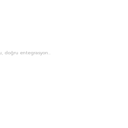
ajansı
n Anahtarı
u, doğru entegrasyon...