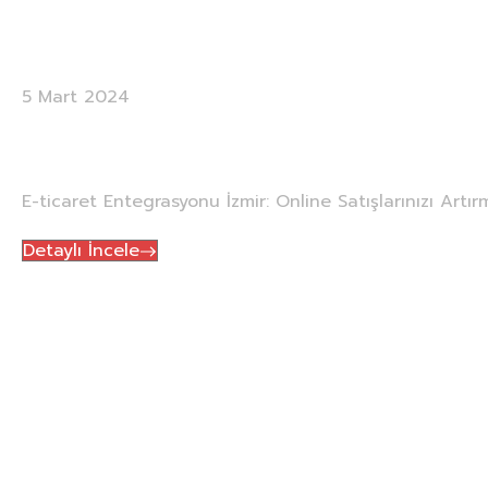
Etike
5 Mart 2024
E-ticaret Entegrasyonu İzmir:
E-ticaret Entegrasyonu İzmir: Online Satışlarınızı Art
Detaylı İncele