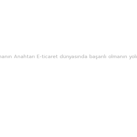
t:
izmir reklam 
Home
izmir reklam ajansı
 Online Satışlarınızı Artırmanı
ırmanın Anahtarı E-ticaret dünyasında başarılı olmanın yol