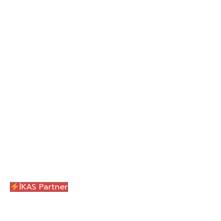
E-Ticaret Siteleri
Web Site Geliştirme
Pazaryeri Entegrasyonları
Marka Danışmanlığı
Sosyal Medya Yönetimi
Tasarım Hizmetleri
Blog
İletişim
Menu
İKAS Partner