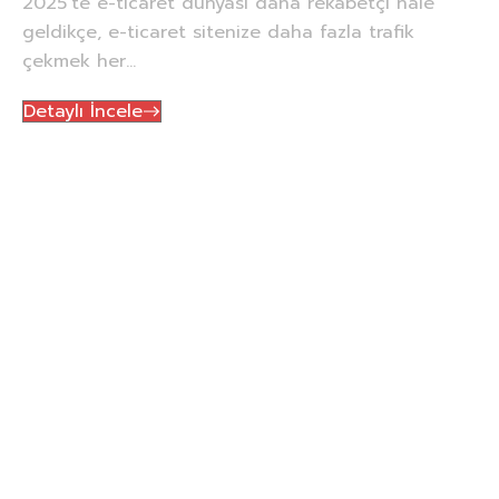
2025’te e-ticaret dünyası daha rekabetçi hale
geldikçe, e-ticaret sitenize daha fazla trafik
çekmek her...
Detaylı İncele