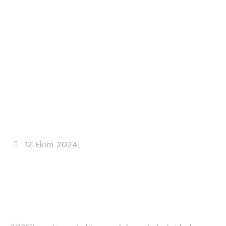
Etiket:
İzmir
online
alışveriş
Home
İzmir online alışveriş
12 Ekim 2024
E-ticaret Sitenizin Trafiğini
Artırmanın 10 Etkili Yolu
(2025 Güncel Stratejiler)